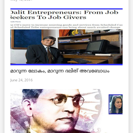
മാറുന്ന ലോകം, മാറുന്ന ദലിത് അവബോധം
June 24, 2016