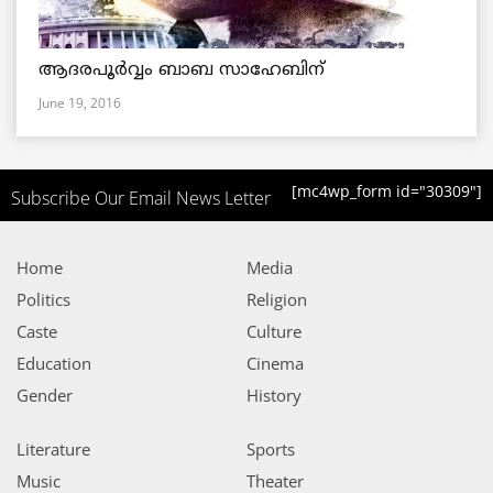
ആദരപൂര്‍വ്വം ബാബ സാഹേബിന്
June 19, 2016
[mc4wp_form id="30309"]
Subscribe Our Email News Letter
Home
Media
Politics
Religion
Caste
Culture
Education
Cinema
Gender
History
Literature
Sports
Music
Theater