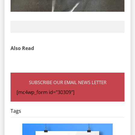
Also Read
SUBSCRIBE OUR EMAIL NEWS LETTER
[mc4wp_form id="30309"]
Tags