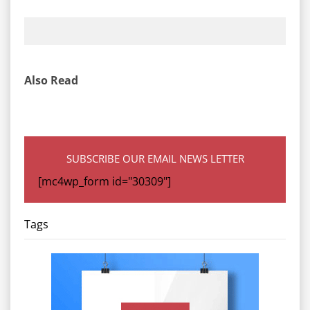
Also Read
SUBSCRIBE OUR EMAIL NEWS LETTER
[mc4wp_form id="30309"]
Tags