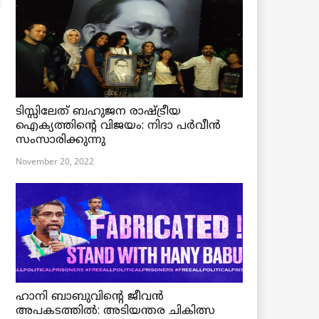
ടിസ്സിലേത് ബഹുജന രാഷ്ട്രീയ
ഐക്യത്തിന്റെ വിജയം: നിദാ പർവീൻ
സംസാരിക്കുന്നു
November 20, 2022
ഹാനി ബാബുവിന്റെ ജീവൻ
അപകടത്തിൽ: അടിയന്തര ചികിത്സ