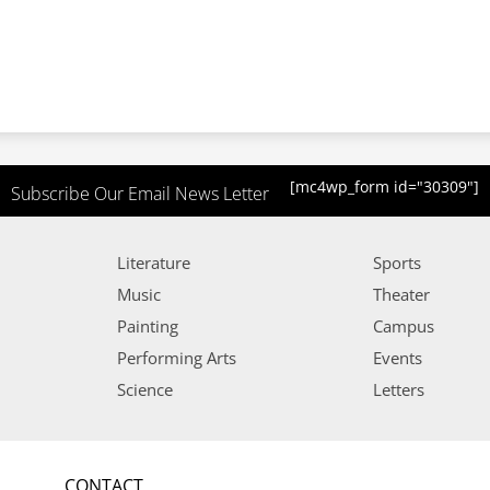
[mc4wp_form id="30309"]
Subscribe Our Email News Letter
Literature
Sports
Music
Theater
Painting
Campus
Performing Arts
Events
Science
Letters
CONTACT