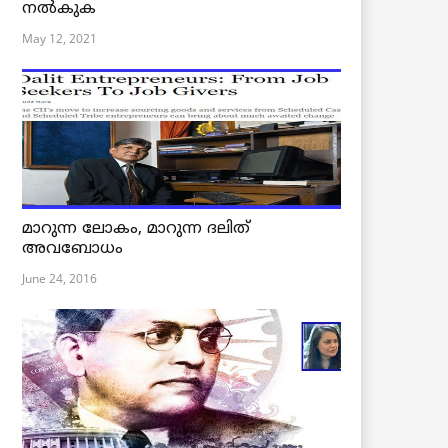
നൽകുക
May 12, 2021
മാറുന്ന ലോകം, മാറുന്ന ദലിത്
അവബോധം
June 24, 2016