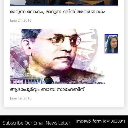
മാറുന്ന ലോകം, മാറുന്ന ദലിത് അവബോധം
June 24, 2016
ആദരപൂര്‍വ്വം ബാബ സാഹേബിന്
June 19, 2016
[mc4wp_form id="30309"]
Subscribe Our Email News Letter