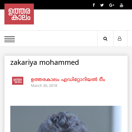
zakariya mohammed
ഉത്തരകാലം എഡിറ്റോറിയല്‍ ടീം
March 30, 2018