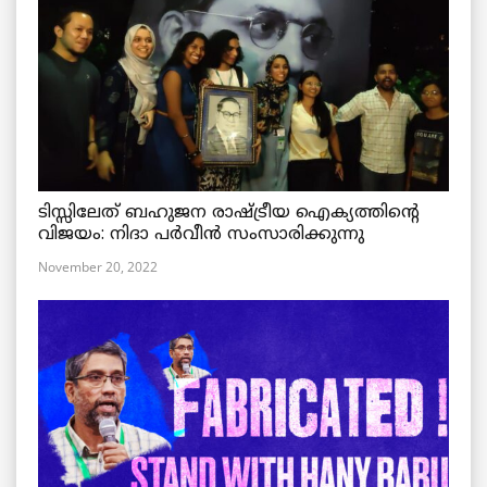
ടിസ്സിലേത് ബഹുജന രാഷ്ട്രീയ ഐക്യത്തിന്റെ
വിജയം: നിദാ പർവീൻ സംസാരിക്കുന്നു
November 20, 2022