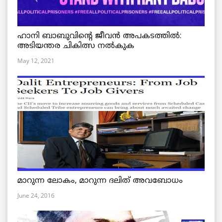
ഹാനി ബാബുവിന്റെ ജീവൻ അപകടത്തിൽ:
അടിയന്തര ചികിത്സ നൽകുക
May 12, 2021
മാറുന്ന ലോകം, മാറുന്ന ദലിത് അവബോധം
June 24, 2016