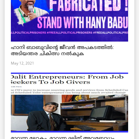
ഹാനി ബാബുവിന്റെ ജീവൻ അപകടത്തിൽ:
അടിയന്തര ചികിത്സ നൽകുക
May 12, 2021
മാറുന്ന ലോകം, മാറുന്ന ദലിത് അവബോധം