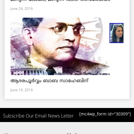
June 24, 2016
ആദരപൂര്‍വ്വം ബാബ സാഹേബിന്
June 19, 2016
[mc4wp_form id="30309"]
Subscribe Our Email News Letter