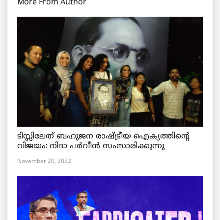
More From Author
ടിസ്സിലേത് ബഹുജന രാഷ്ട്രീയ ഐക്യത്തിന്റെ
വിജയം: നിദാ പർവീൻ സംസാരിക്കുന്നു
November 20, 2022