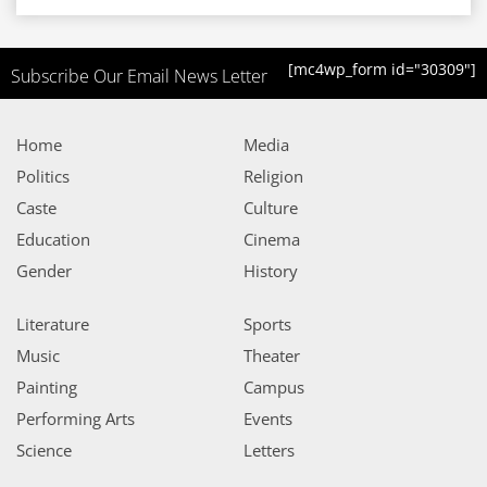
[mc4wp_form id="30309"]
Subscribe Our Email News Letter
Home
Media
Politics
Religion
Caste
Culture
Education
Cinema
Gender
History
Literature
Sports
Music
Theater
Painting
Campus
Performing Arts
Events
Science
Letters