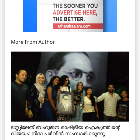
More From Author
ടിസ്സിലേത് ബഹുജന രാഷ്ട്രീയ ഐക്യത്തിന്റെ
വിജയം: നിദാ പർവീൻ സംസാരിക്കുന്നു