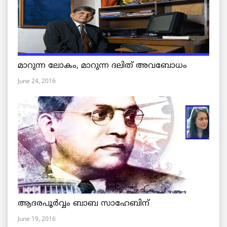
മാറുന്ന ലോകം, മാറുന്ന ദലിത് അവബോധം
June 24, 2016
ആദരപൂര്‍വ്വം ബാബ സാഹേബിന്
June 19, 2016