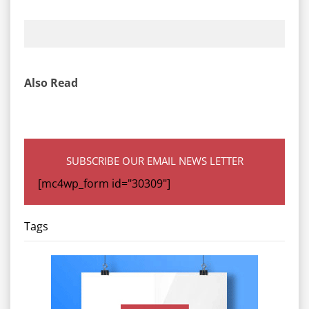
Also Read
SUBSCRIBE OUR EMAIL NEWS LETTER
[mc4wp_form id="30309"]
Tags