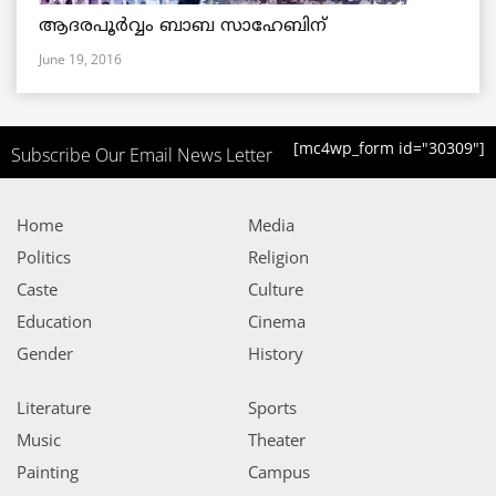
ആദരപൂര്‍വ്വം ബാബ സാഹേബിന്
June 19, 2016
[mc4wp_form id="30309"]
Subscribe Our Email News Letter
Home
Media
Politics
Religion
Caste
Culture
Education
Cinema
Gender
History
Literature
Sports
Music
Theater
Painting
Campus