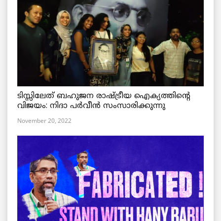
ടിസ്സിലേത് ബഹുജന രാഷ്ട്രീയ ഐക്യത്തിന്റെ
വിജയം: നിദാ പർവീൻ സംസാരിക്കുന്നു
November 20, 2022