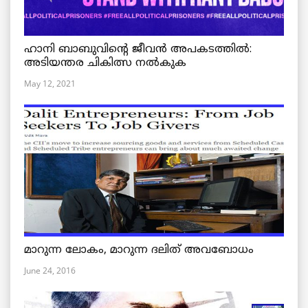
ഹാനി ബാബുവിന്റെ ജീവൻ അപകടത്തിൽ:
അടിയന്തര ചികിത്സ നൽകുക
May 12, 2021
മാറുന്ന ലോകം, മാറുന്ന ദലിത് അവബോധം
June 24, 2016