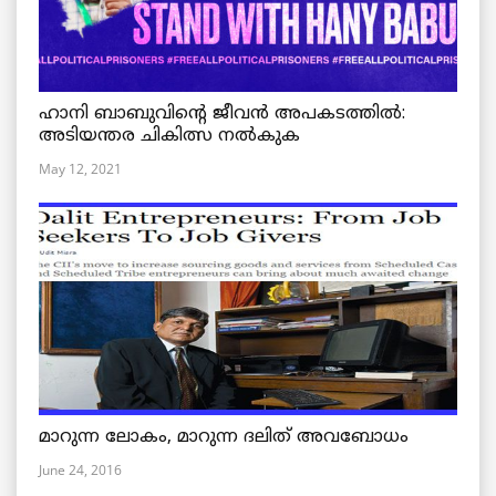
ഹാനി ബാബുവിന്റെ ജീവൻ അപകടത്തിൽ:
അടിയന്തര ചികിത്സ നൽകുക
May 12, 2021
മാറുന്ന ലോകം, മാറുന്ന ദലിത് അവബോധം
June 24, 2016