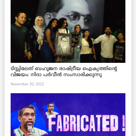
ടിസ്സിലേത് ബഹുജന രാഷ്ട്രീയ ഐക്യത്തിന്റെ
വിജയം: നിദാ പർവീൻ സംസാരിക്കുന്നു
November 20, 2022