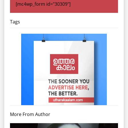
[mc4wp_form id="30309"]
Tags
More From Author