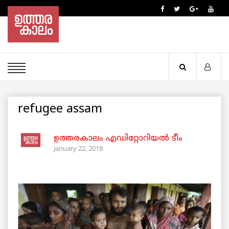
refugee assam
ഉത്തരകാലം എഡിറ്റോറിയല്‍ ടീം
January 22, 2018