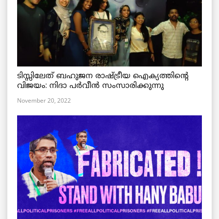
ടിസ്സിലേത് ബഹുജന രാഷ്ട്രീയ ഐക്യത്തിന്റെ
വിജയം: നിദാ പർവീൻ സംസാരിക്കുന്നു
November 20, 2022