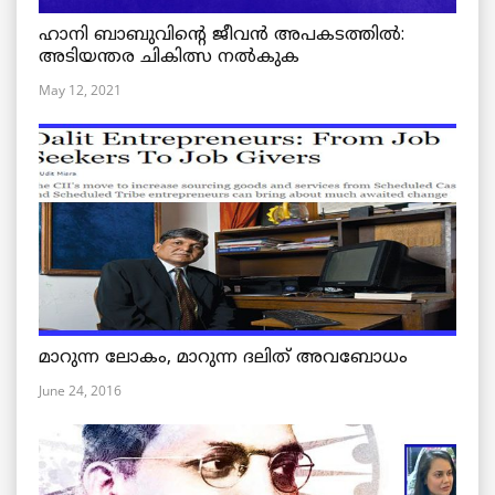
ഹാനി ബാബുവിന്റെ ജീവൻ അപകടത്തിൽ:
അടിയന്തര ചികിത്സ നൽകുക
May 12, 2021
മാറുന്ന ലോകം, മാറുന്ന ദലിത് അവബോധം
June 24, 2016