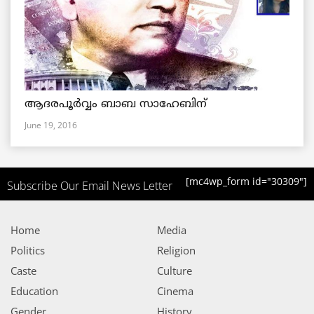
ആദരപൂര്‍വ്വം ബാബ സാഹേബിന്
June 19, 2016
[mc4wp_form id="30309"]
Subscribe Our Email News Letter
Home
Media
Politics
Religion
Caste
Culture
Education
Cinema
Gender
History