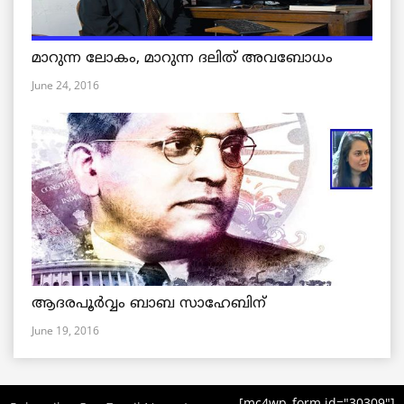
മാറുന്ന ലോകം, മാറുന്ന ദലിത് അവബോധം
June 24, 2016
ആദരപൂര്‍വ്വം ബാബ സാഹേബിന്
June 19, 2016
[mc4wp_form id="30309"]