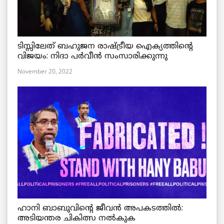
ടിസ്സിലേത് ബഹുജന രാഷ്ട്രീയ ഐക്യത്തിന്റെ
വിജയം: നിദാ പർവീൻ സംസാരിക്കുന്നു
November 20, 2022
ഹാനി ബാബുവിന്റെ ജീവൻ അപകടത്തിൽ:
അടിയന്തര ചികിത്സ നൽകുക