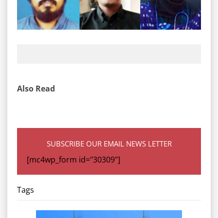
Also Read
SUBSCRIBE OUR EMAIL NEWS LETTER
[mc4wp_form id="30309"]
Tags