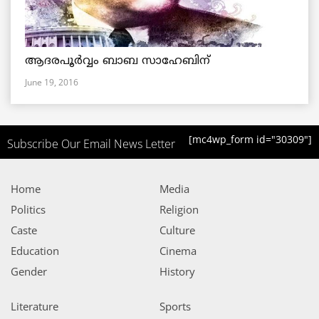
ആദരപൂര്‍വ്വം ബാബ സാഹേബിന്
June 19, 2016
[mc4wp_form id="30309"]
Subscribe Our Email News Letter
Home
Media
Politics
Religion
Caste
Culture
Education
Cinema
Gender
History
Literature
Sports