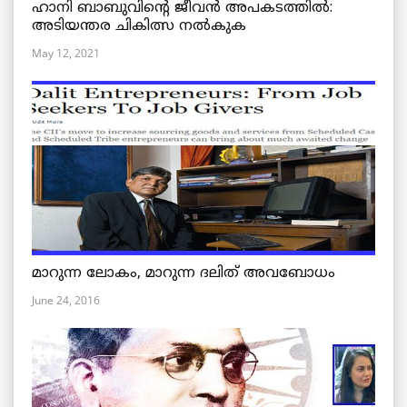
ഹാനി ബാബുവിന്റെ ജീവൻ അപകടത്തിൽ:
അടിയന്തര ചികിത്സ നൽകുക
May 12, 2021
മാറുന്ന ലോകം, മാറുന്ന ദലിത് അവബോധം
June 24, 2016