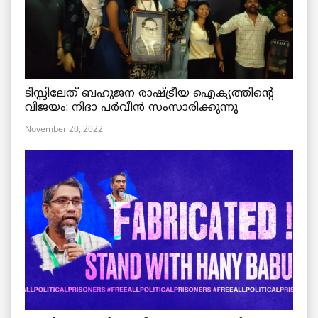
ടിസ്സിലേത് ബഹുജന രാഷ്ട്രീയ ഐക്യത്തിന്റെ
വിജയം: നിദാ പർവീൻ സംസാരിക്കുന്നു
November 20, 2022