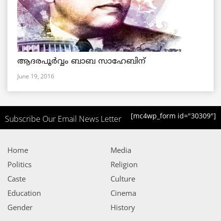
ആദരപൂര്‍വ്വം ബാബ സാഹേബിന്
June 19, 2016
[mc4wp_form id="30309"]
Subscribe Our Email News Letter
Home
Media
Politics
Religion
Caste
Culture
Education
Cinema
Gender
History