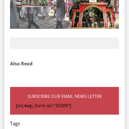
Also Read
SUBSCRIBE OUR EMAIL NEWS LETTER
[mc4wp_form id="30309"]
Tags