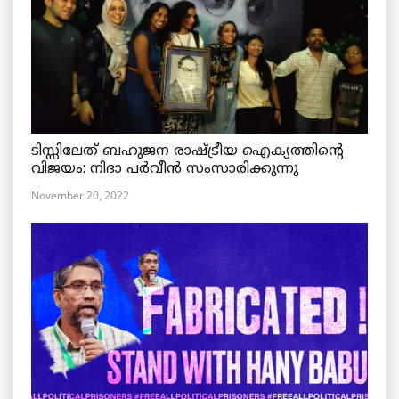
ടിസ്സിലേത് ബഹുജന രാഷ്ട്രീയ ഐക്യത്തിന്റെ
വിജയം: നിദാ പർവീൻ സംസാരിക്കുന്നു
November 20, 2022