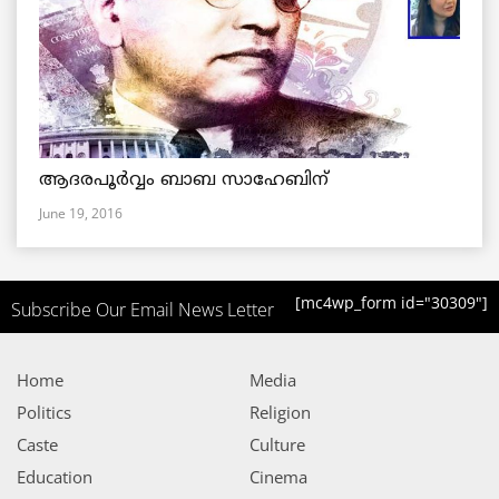
ആദരപൂര്‍വ്വം ബാബ സാഹേബിന്
June 19, 2016
[mc4wp_form id="30309"]
Subscribe Our Email News Letter
Home
Media
Politics
Religion
Caste
Culture
Education
Cinema