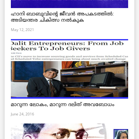
ഹാനി ബാബുവിന്റെ ജീവൻ അപകടത്തിൽ:
അടിയന്തര ചികിത്സ നൽകുക
May 12, 2021
മാറുന്ന ലോകം, മാറുന്ന ദലിത് അവബോധം
June 24, 2016