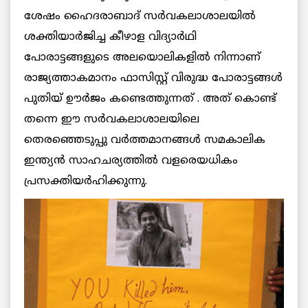
ശേഷം ഹൈദരാബാദ് സർവകലാശാലയിൽ
ശക്തിയാർജിച്ച കീഴാള വിദ്യാർഥി
പോരാട്ടങ്ങളുടെ അലയൊലികളിൽ നിന്നാണ്
രാജ്യത്താകമാനം ഫാസിസ്റ്റ് വിരുദ്ധ പോരാട്ടങ്ങൾ
പുതിയ് ഊർജം കണ്ടെത്തുന്നത് . അത് കൊണ്ട്
തന്നെ ഈ സർവകലാശാലയിലെ
തെരഞ്ഞെടുപ്പു വർത്തമാനങ്ങൾ സമകാലിക
ഇന്ത്യൻ സാഹചര്യത്തിൽ വളരെയധികം
പ്രസക്തിയർഹിക്കുന്നു.