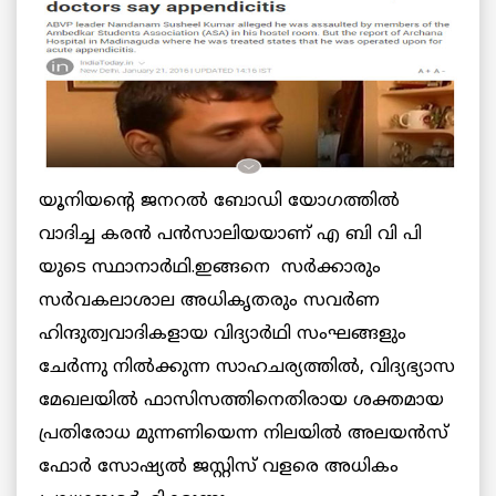
യൂനിയന്റെ ജനറൽ ബോഡി യോഗത്തിൽ
വാദിച്ച കരൻ പൻസാലിയയാണ് എ ബി വി പി
യുടെ സ്ഥാനാർഥി.ഇങ്ങനെ സർക്കാരും
സർവകലാശാല അധികൃതരും സവർണ
ഹിന്ദുത്വവാദികളായ വിദ്യാർഥി സംഘങ്ങളും
ചേർന്നു നിൽക്കുന്ന സാഹചര്യത്തിൽ, വിദ്യഭ്യാസ
മേഖലയിൽ ഫാസിസത്തിനെതിരായ ശക്തമായ
പ്രതിരോധ മുന്നണിയെന്ന നിലയിൽ അലയൻസ്
ഫോർ സോഷ്യൽ ജസ്റ്റിസ് വളരെ അധികം