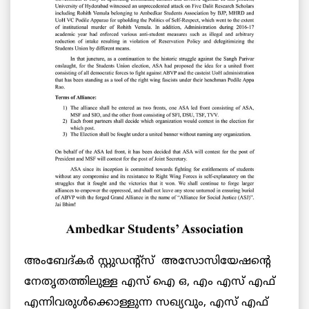
അംബേദ്കർ സ്റ്റുഡന്റ്‌സ് അസോസിയേഷന്റെ
നേതൃതത്തിലുള്ള എസ് ഐ ഒ, എം എസ് എഫ്
എന്നിവരുൾക്കൊള്ളുന്ന സഖ്യവും, എസ് എഫ്