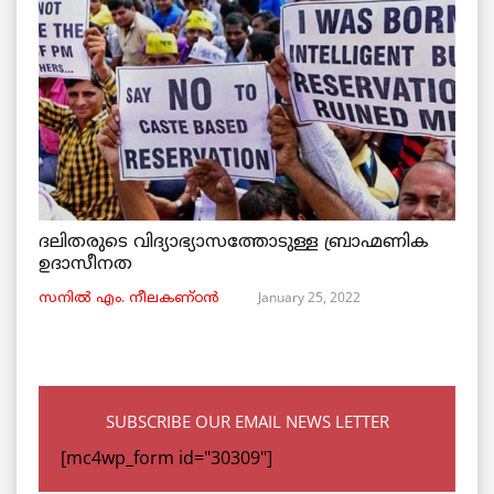
ദലിതരുടെ വിദ്യാഭ്യാസത്തോടുള്ള ബ്രാഹ്മണിക
ഉദാസീനത
January 25, 2022
സനിൽ എം. നീലകണ്ഠൻ
SUBSCRIBE OUR EMAIL NEWS LETTER
[mc4wp_form id="30309"]