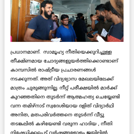
പ്രധാനമാണ്. സാമൂഹ്യ നീതിയെക്കുറിച്ചുള്ള
തീക്ഷ്ണമായ ചോദ്യങ്ങളുയർത്തിക്കൊണ്ടാണ്
കാമ്പസിൽ രാഷ്ട്രീയ പ്രചാരണങ്ങൾ
നടക്കുന്നത്. അത് വിദ്യഭ്യാസ മേഖലയിലേക്ക്
മാത്രം ചുരുങ്ങുന്നില്ല. നീറ്റ് പരീക്ഷയിൽ മാർക്ക്
കുറഞ്ഞതിനെ തുടർന്ന് ആത്മഹത്യ ചെയ്യേണ്ടി
വന്ന തമിഴ്‌നാട് സ്വദേശിയായ ദളിത് വിദ്യാർഥി
അനിത, മതപരിവർത്തനെ തുടർന്ന് വീട്ടു
തടങ്കലിൽ കഴിയേണ്ടി വരുന്ന ഹാദിയ , നീതി
നിഷേധിക്കപ്പെട്ട് വർഷങ്ങളോളം ജയിലിൽ