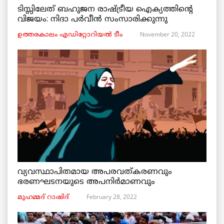
ടിസ്സിലേത് ബഹുജന രാഷ്ട്രീയ ഐക്യത്തിന്റെ
വിജയം: നിദാ പർവീൻ സംസാരിക്കുന്നു
November 20, 2022
ഉത്തരകാലം എഡിറ്റോറിയല്‍ ടീം
വ്യവസ്ഥാപിതമായ അപരവത്കരണവും
ഭരണഘടനയുടെ അപനിർമാണവും
February 28, 2022
മുഹമ്മദ് റാഷിദ്‌