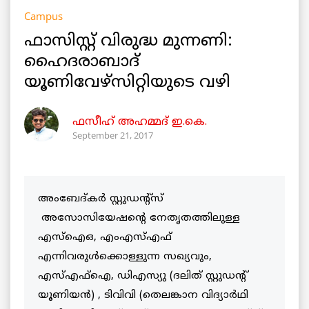
Campus
ഫാസിസ്റ്റ് വിരുദ്ധ മുന്നണി:
ഹൈദരാബാദ്
യൂണിവേഴ്‌സിറ്റിയുടെ വഴി
ഫസീഹ് അഹമ്മദ് ഇ.കെ.
September 21, 2017
അംബേദ്കർ സ്റ്റുഡന്റ്‌സ്
അസോസിയേഷന്റെ നേതൃതത്തിലുള്ള
എസ്ഐഒ, എംഎസ്എഫ്
എന്നിവരുൾക്കൊള്ളുന്ന സഖ്യവും,
എസ്എഫ്ഐ, ഡിഎസ്യു (ദലിത് സ്റ്റുഡന്റ്
യൂണിയൻ) , ടിവിവി (തെലങ്കാന വിദ്യാർഥി