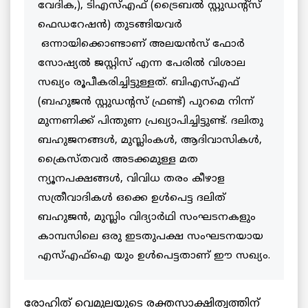
വേദിക,), ടിഎസ്എഫ് (ട്രൈബൽ സ്റ്റുഡന്റ്‌സ്
ഫെഡറേഷൻ) തുടങ്ങിയവർ
ഒന്നായിക്കൊണ്ടാണ് അലയൻസ് ഫോർ
സോഷ്യൽ ജസ്റ്റിസ് എന്ന പേരിൽ വിശാല
സഖ്യം രൂപീകരിച്ചിട്ടുള്ളത്. ബിഎസ്എഫ്
(ബഹുജൻ സ്റ്റുഡന്റസ് ഫ്രണ്ട്) പുറമെ നിന്ന്
മുന്നണിക്ക് പിന്തുണ പ്രഖ്യാപിച്ചിട്ടുണ്ട്. ദലിതു
ബഹുജനങ്ങൾ, മുസ്ലിംകൾ, ആദിവാസികൾ,
ക്രൈസ്തവർ അടക്കമുള്ള മത
ന്യൂനപക്ഷങ്ങൾ, വിവിധ തരം കീഴാള
സത്രീവാദികൾ ഒക്കെ ഉൾപെട്ട ദലിത്
ബഹുജൻ, മുസ്ലിം വിദ്യാർഥി സംഘടനകളും
കാമ്പസിലെ ഒരു ഇടതുപക്ഷ സംഘടനയായ
എസ്എഫ്ഐ യും ഉൾപെട്ടതാണ് ഈ സഖ്യം.
രോഹിത് വെമുലയുടെ രക്തസാക്ഷിത്വത്തിന്