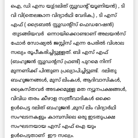
ഐ, ഡി എസ യു(ദലിത് സ്റ്റുഡന്റ് യൂണിയൻ) , ടി
വി വി(തെലങ്കാന വിദ്യാർഥി വേദിക,) , ടി എസ്
എഫ് ( ട്രൈബൽ സ്റ്റുഡന്റ്‌സ് ഫെഡറേഷൻ)
തുടങ്ങിയവർ ഒന്നായിക്കൊണ്ടാണ് അലയൻസ്
ഫോർ സോഷ്യൽ ജസ്റ്റിസ് എന്ന പേരിൽ വിശാല
സഖ്യം രൂപീകരിച്ചിട്ടുള്ളത്. ബി എസ് എഫ്
(ബഹുജൻ സ്റ്റുഡന്റസ് ഫ്രണ്ട്) പുറമെ നിന്ന്
മുന്നണിക്ക് പിന്തുണ പ്രഖ്യാപിച്ചിട്ടുണ്ട്. ദലിതു
ബഹുജനങ്ങൾ, മുസ് ലിംകൾ, ആദിവാസികൾ,
ക്രൈസ്തവർ അടക്കമുള്ള മത ന്യൂനപക്ഷങ്ങൾ,
വിവിധ തരം കീഴാള സത്രീവാദികൾ ഒക്കെ
ഉൾപെട്ട ദലിത് ബഹുജൻ ,മുസ് ലിം വിദ്യാർഥി
സംഘടനകളും കാമ്പസിലെ ഒരു ഇടതുപക്ഷ
സംഘടനയായ എസ് എഫ് ഐ യും
ഉൾപെട്ടതാണ് ഈ സഖ്യം.