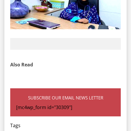
Also Read
SUBSCRIBE OUR EMAIL NEWS LETTER
[mc4wp_form id="30309"]
Tags