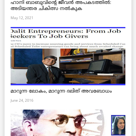
ഹാനി ബാബുവിന്റെ ജീവൻ അപകടത്തിൽ:
അടിയന്തര ചികിത്സ നൽകുക
May 12, 2021
മാറുന്ന ലോകം, മാറുന്ന ദലിത് അവബോധം
June 24, 2016