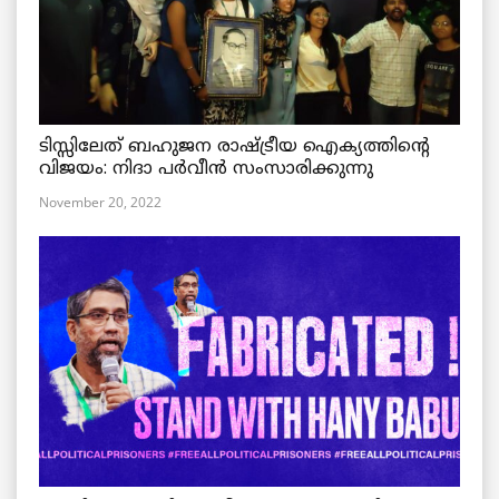
ടിസ്സിലേത് ബഹുജന രാഷ്ട്രീയ ഐക്യത്തിന്റെ
വിജയം: നിദാ പർവീൻ സംസാരിക്കുന്നു
November 20, 2022