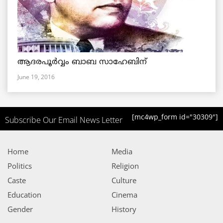
ആദരപൂര്‍വ്വം ബാബ സാഹേബിന്
June 19, 2016
[mc4wp_form id="30309"]
Subscribe Our Email News Letter
Home
Media
Politics
Religion
Caste
Culture
Education
Cinema
Gender
History