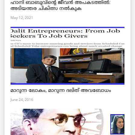
ഹാനി ബാബുവിന്റെ ജീവൻ അപകടത്തിൽ:
അടിയന്തര ചികിത്സ നൽകുക
May 12, 2021
മാറുന്ന ലോകം, മാറുന്ന ദലിത് അവബോധം
June 24, 2016