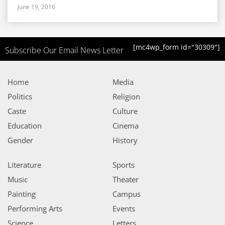
June 19, 2016
[mc4wp_form id="30309"]
Subscribe Our Email News Letter
Home
Media
Politics
Religion
Caste
Culture
Education
Cinema
Gender
History
Literature
Sports
Music
Theater
Painting
Campus
Performing Arts
Events
Science
Letters