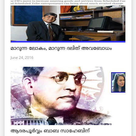
മാറുന്ന ലോകം, മാറുന്ന ദലിത് അവബോധം
June 24, 2016
ആദരപൂര്‍വ്വം ബാബ സാഹേബിന്