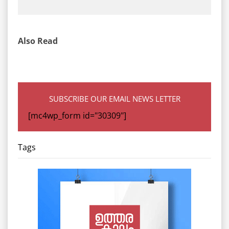
Also Read
SUBSCRIBE OUR EMAIL NEWS LETTER
[mc4wp_form id="30309"]
Tags