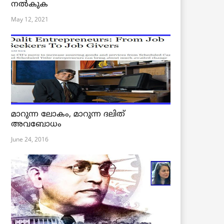
നൽകുക
May 12, 2021
മാറുന്ന ലോകം, മാറുന്ന ദലിത്
അവബോധം
June 24, 2016