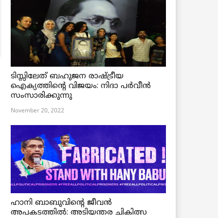
ടിസ്സിലേത് ബഹുജന രാഷ്ട്രീയ
ഐക്യത്തിന്റെ വിജയം: നിദാ പർവീൻ
സംസാരിക്കുന്നു
November 20, 2022
ഹാനി ബാബുവിന്റെ ജീവൻ
അപകടത്തിൽ: അടിയന്തര ചികിത്സ