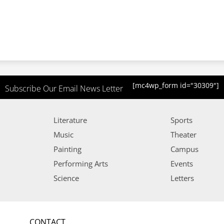
[mc4wp_form id="30309"]
Subscribe Our Email News Letter
Literature
Sports
Music
Theater
Painting
Campus
Performing Arts
Events
Science
Letters
CONTACT