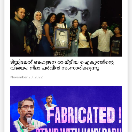
ടിസ്സിലേത് ബഹുജന രാഷ്ട്രീയ ഐക്യത്തിന്റെ
വിജയം: നിദാ പർവീൻ സംസാരിക്കുന്നു
November 20, 2022