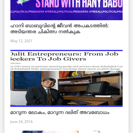
ഹാനി ബാബുവിന്റെ ജീവൻ അപകടത്തിൽ:
അടിയന്തര ചികിത്സ നൽകുക
May 12, 2021
മാറുന്ന ലോകം, മാറുന്ന ദലിത് അവബോധം
June 24, 2016