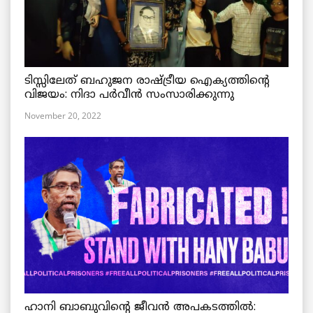
ടിസ്സിലേത് ബഹുജന രാഷ്ട്രീയ ഐക്യത്തിന്റെ
വിജയം: നിദാ പർവീൻ സംസാരിക്കുന്നു
November 20, 2022
ഹാനി ബാബുവിന്റെ ജീവൻ അപകടത്തിൽ: