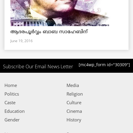
ആദരപൂര്‍വ്വം ബാബ സാഹേബിന്
June 19, 2016
[mc4wp_form id="30309"]
Subscribe Our Email News Letter
Home
Media
Politics
Religion
Caste
Culture
Education
Cinema
Gender
History