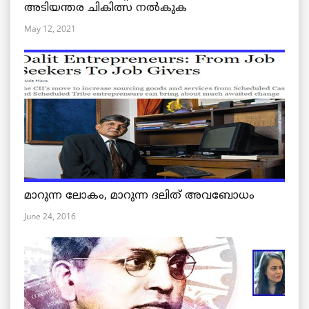
അടിയന്തര ചികിത്സ നൽകുക
May 12, 2021
മാറുന്ന ലോകം, മാറുന്ന ദലിത് അവബോധം
June 24, 2016