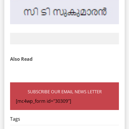
Also Read
SUBSCRIBE OUR EMAIL NEWS LETTER
[mc4wp_form id="30309"]
Tags