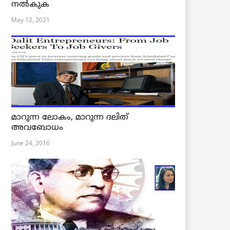
നൽകുക
May 12, 2021
മാറുന്ന ലോകം, മാറുന്ന ദലിത്
അവബോധം
June 24, 2016