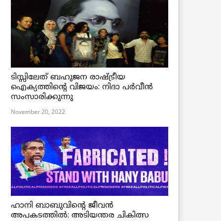
ടിസ്സിലേത് ബഹുജന രാഷ്ട്രീയ
ഐക്യത്തിന്റെ വിജയം: നിദാ പർവീൻ
സംസാരിക്കുന്നു
November 20, 2022
ഹാനി ബാബുവിന്റെ ജീവൻ
അപകടത്തിൽ: അടിയന്തര ചികിത്സ