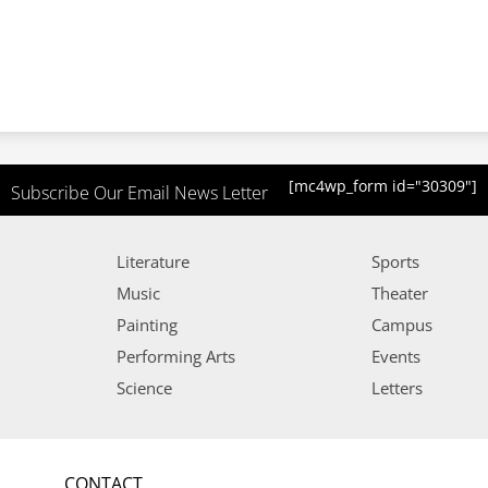
[mc4wp_form id="30309"]
Subscribe Our Email News Letter
Literature
Sports
Music
Theater
Painting
Campus
Performing Arts
Events
Science
Letters
CONTACT