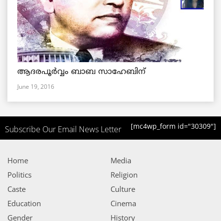
ആദരപൂര്‍വ്വം ബാബ സാഹേബിന്
June 19, 2016
[mc4wp_form id="30309"]
Subscribe Our Email News Letter
Home
Media
Politics
Religion
Caste
Culture
Education
Cinema
Gender
History