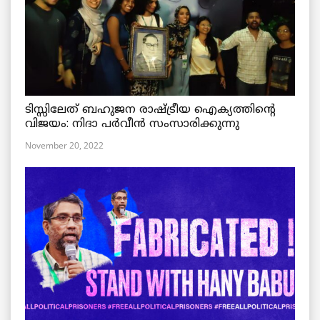
ടിസ്സിലേത് ബഹുജന രാഷ്ട്രീയ ഐക്യത്തിന്റെ
വിജയം: നിദാ പർവീൻ സംസാരിക്കുന്നു
November 20, 2022