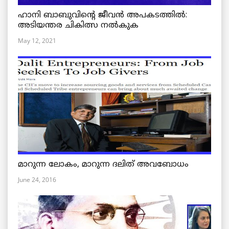
ഹാനി ബാബുവിന്റെ ജീവൻ അപകടത്തിൽ:
അടിയന്തര ചികിത്സ നൽകുക
May 12, 2021
മാറുന്ന ലോകം, മാറുന്ന ദലിത് അവബോധം
June 24, 2016