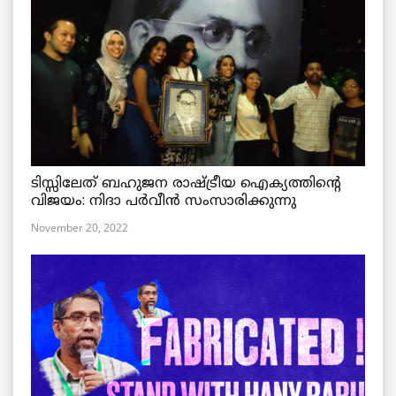
ടിസ്സിലേത് ബഹുജന രാഷ്ട്രീയ ഐക്യത്തിന്റെ
വിജയം: നിദാ പർവീൻ സംസാരിക്കുന്നു
November 20, 2022