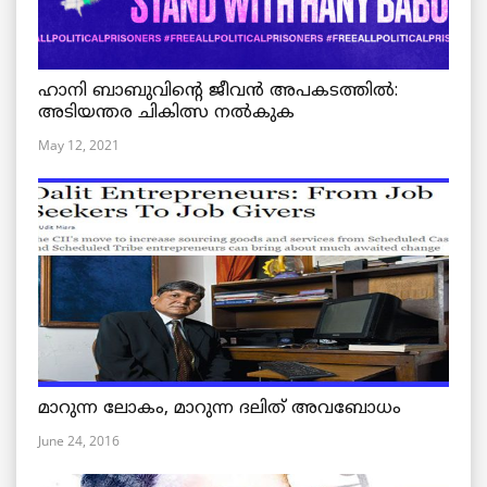
ഹാനി ബാബുവിന്റെ ജീവൻ അപകടത്തിൽ:
അടിയന്തര ചികിത്സ നൽകുക
May 12, 2021
മാറുന്ന ലോകം, മാറുന്ന ദലിത് അവബോധം
June 24, 2016