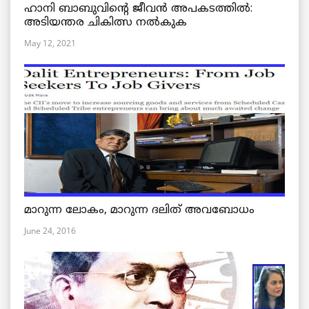
ഹാനി ബാബുവിന്റെ ജീവൻ അപകടത്തിൽ:
അടിയന്തര ചികിത്സ നൽകുക
May 12, 2021
മാറുന്ന ലോകം, മാറുന്ന ദലിത് അവബോധം
June 24, 2016