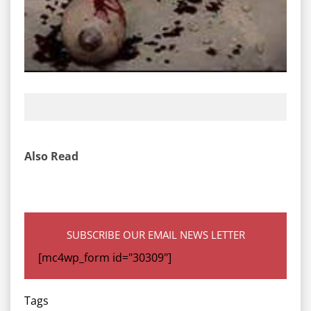
Also Read
SUBSCRIBE OUR EMAIL NEWS LETTER
[mc4wp_form id="30309"]
Tags