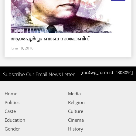
ആദരപൂര്‍വ്വം ബാബ സാഹേബിന്
June 19, 2016
[mc4wp_form id="30309"]
Subscribe Our Email News Letter
Home
Media
Politics
Religion
Caste
Culture
Education
Cinema
Gender
History