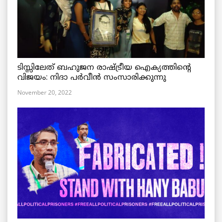
ടിസ്സിലേത് ബഹുജന രാഷ്ട്രീയ ഐക്യത്തിന്റെ
വിജയം: നിദാ പർവീൻ സംസാരിക്കുന്നു
November 20, 2022