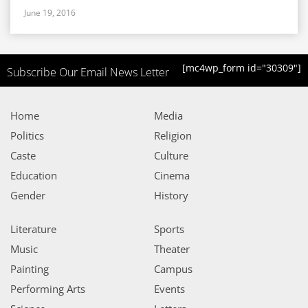
June 19, 2016
[mc4wp_form id="30309"]
Subscribe Our Email News Letter
Home
Media
Politics
Religion
Caste
Culture
Education
Cinema
Gender
History
Literature
Sports
Music
Theater
Painting
Campus
Performing Arts
Events