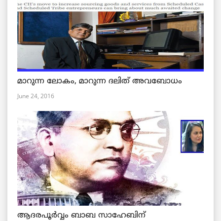
മാറുന്ന ലോകം, മാറുന്ന ദലിത് അവബോധം
June 24, 2016
ആദരപൂര്‍വ്വം ബാബ സാഹേബിന്