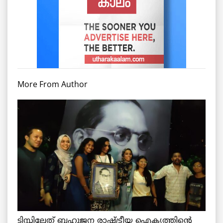
More From Author
ടിസ്സിലേത് ബഹുജന രാഷ്ട്രീയ ഐക്യത്തിന്റെ