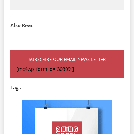
Also Read
SUBSCRIBE OUR EMAIL NEWS LETTER
[mc4wp_form id="30309"]
Tags