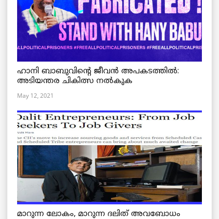
ഹാനി ബാബുവിന്റെ ജീവൻ അപകടത്തിൽ:
അടിയന്തര ചികിത്സ നൽകുക
May 12, 2021
മാറുന്ന ലോകം, മാറുന്ന ദലിത് അവബോധം