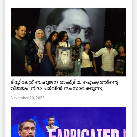
ടിസ്സിലേത് ബഹുജന രാഷ്ട്രീയ ഐക്യത്തിന്റെ
വിജയം: നിദാ പർവീൻ സംസാരിക്കുന്നു
November 20, 2022