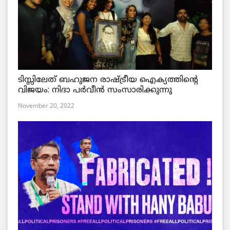
ടിസ്സിലേത് ബഹുജന രാഷ്ട്രീയ ഐക്യത്തിന്റെ
വിജയം: നിദാ പർവീൻ സംസാരിക്കുന്നു
November 20, 2022