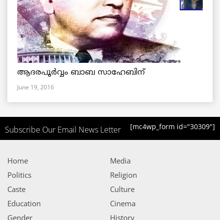
ആദരപൂര്‍വ്വം ബാബ സാഹേബിന്
June 19, 2016
[mc4wp_form id="30309"]
Subscribe Our Email News Letter
Home
Media
Politics
Religion
Caste
Culture
Education
Cinema
Gender
History