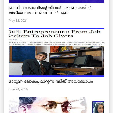
ഹാനി ബാബുവിന്റെ ജീവൻ അപകടത്തിൽ:
അടിയന്തര ചികിത്സ നൽകുക
May 12, 2021
മാറുന്ന ലോകം, മാറുന്ന ദലിത് അവബോധം
June 24, 2016