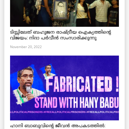
ടിസ്സിലേത് ബഹുജന രാഷ്ട്രീയ ഐക്യത്തിന്റെ
വിജയം: നിദാ പർവീൻ സംസാരിക്കുന്നു
November 20, 2022
ഹാനി ബാബുവിന്റെ ജീവൻ അപകടത്തിൽ: