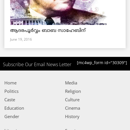
ആദരപൂര്‍വ്വം ബാബ സാഹേബിന്
June 19, 2016
[mc4wp_form id="30309"]
Subscribe Our Email News Letter
Home
Media
Politics
Religion
Caste
Culture
Education
Cinema
Gender
History