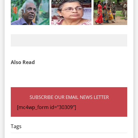
Also Read
SUBSCRIBE OUR EMAIL NEWS LETTER
[mc4wp_form id="30309"]
Tags