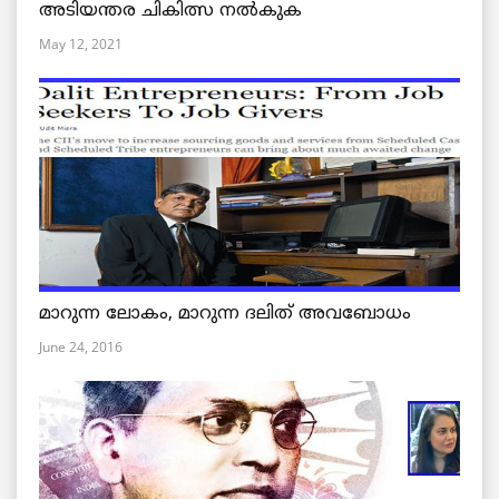
അടിയന്തര ചികിത്സ നൽകുക
May 12, 2021
മാറുന്ന ലോകം, മാറുന്ന ദലിത് അവബോധം
June 24, 2016