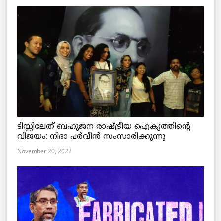
ടിസ്സിലേത് ബഹുജന രാഷ്ട്രീയ ഐക്യത്തിന്റെ
വിജയം: നിദാ പർവീൻ സംസാരിക്കുന്നു
November 20, 2022