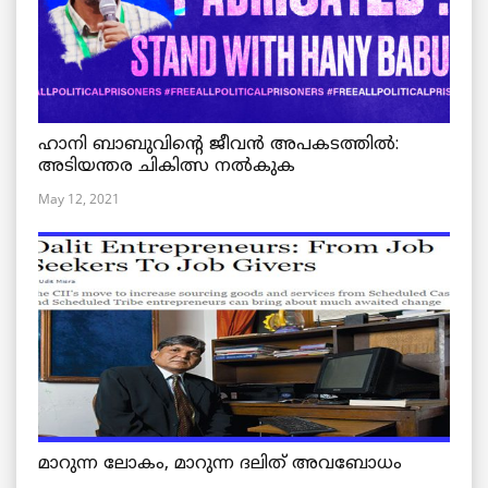
ഹാനി ബാബുവിന്റെ ജീവൻ അപകടത്തിൽ:
അടിയന്തര ചികിത്സ നൽകുക
May 12, 2021
മാറുന്ന ലോകം, മാറുന്ന ദലിത് അവബോധം