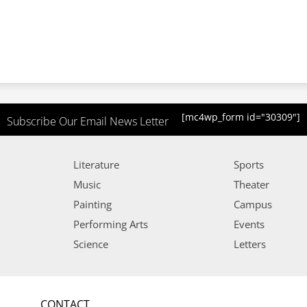
[mc4wp_form id="30309"]
Subscribe Our Email News Letter
Literature
Sports
Music
Theater
Painting
Campus
Performing Arts
Events
Science
Letters
CONTACT