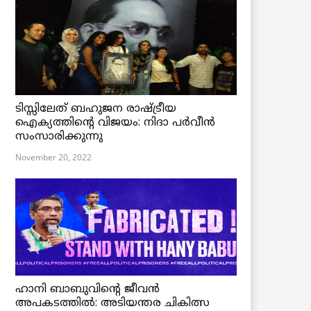
ടിസ്സിലേത് ബഹുജന രാഷ്ട്രീയ
ഐക്യത്തിന്റെ വിജയം: നിദാ പർവീൻ
സംസാരിക്കുന്നു
November 20, 2022
ഹാനി ബാബുവിന്റെ ജീവൻ
അപകടത്തിൽ: അടിയന്തര ചികിത്സ