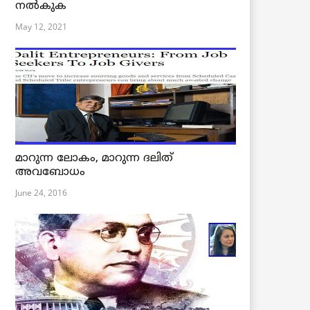
നൽകുക
May 12, 2021
മാറുന്ന ലോകം, മാറുന്ന ദലിത്
അവബോധം
June 24, 2016