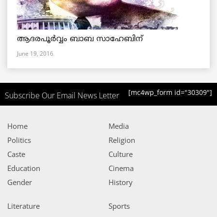
ആദരപൂര്‍വ്വം ബാബ സാഹേബിന്
June 19, 2016
[mc4wp_form id="30309"]
Subscribe Our Email News Letter
Home
Media
Politics
Religion
Caste
Culture
Education
Cinema
Gender
History
Literature
Sports