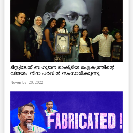
ടിസ്സിലേത് ബഹുജന രാഷ്ട്രീയ ഐക്യത്തിന്റെ
വിജയം: നിദാ പർവീൻ സംസാരിക്കുന്നു
November 20, 2022