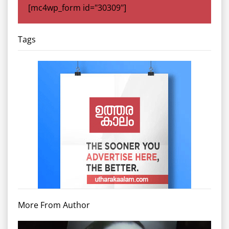
[mc4wp_form id="30309"]
Tags
More From Author