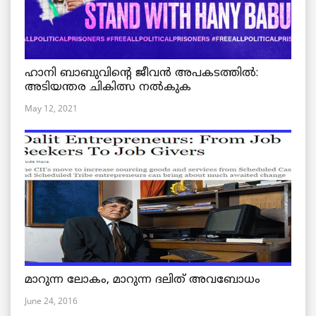
ഹാനി ബാബുവിന്റെ ജീവൻ അപകടത്തിൽ:
അടിയന്തര ചികിത്സ നൽകുക
May 12, 2021
മാറുന്ന ലോകം, മാറുന്ന ദലിത് അവബോധം
June 24, 2016