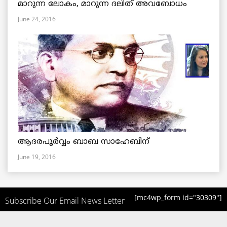
മാറുന്ന ലോകം, മാറുന്ന ദലിത് അവബോധം
June 24, 2016
ആദരപൂര്‍വ്വം ബാബ സാഹേബിന്
June 19, 2016
[mc4wp_form id="30309"]
Subscribe Our Email News Letter