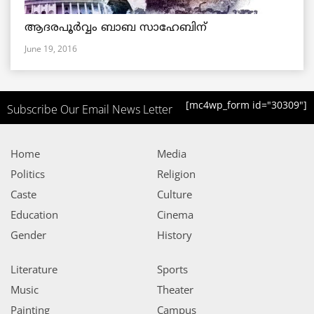
ആദരപൂര്‍വ്വം ബാബ സാഹേബിന്
June 19, 2016
[mc4wp_form id="30309"]
Subscribe Our Email News Letter
Home
Media
Politics
Religion
Caste
Culture
Education
Cinema
Gender
History
Literature
Sports
Music
Theater
Painting
Campus