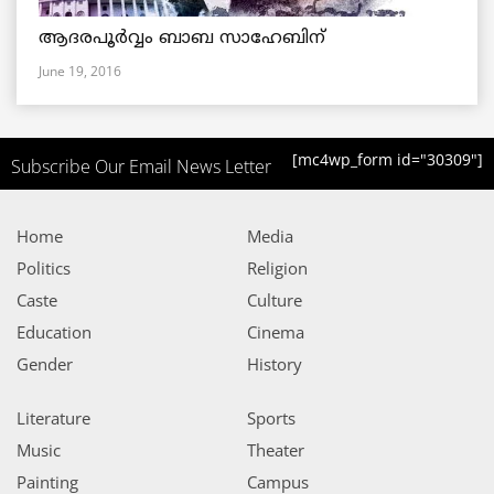
ആദരപൂര്‍വ്വം ബാബ സാഹേബിന്
June 19, 2016
[mc4wp_form id="30309"]
Subscribe Our Email News Letter
Home
Media
Politics
Religion
Caste
Culture
Education
Cinema
Gender
History
Literature
Sports
Music
Theater
Painting
Campus