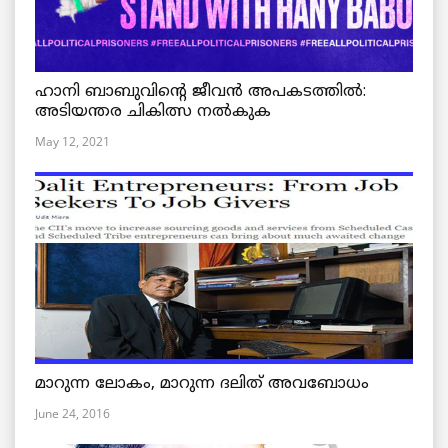
ഹാനി ബാബുവിന്റെ ജീവൻ അപകടത്തിൽ:
അടിയന്തര ചികിത്സ നൽകുക
May 12, 2021
മാറുന്ന ലോകം, മാറുന്ന ദലിത് അവബോധം
June 24, 2016