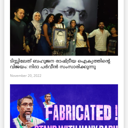
ടിസ്സിലേത് ബഹുജന രാഷ്ട്രീയ ഐക്യത്തിന്റെ
വിജയം: നിദാ പർവീൻ സംസാരിക്കുന്നു
November 20, 2022