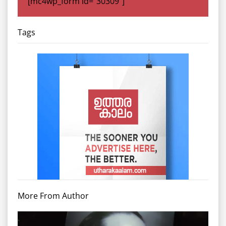
[mc4wp_form id="30309"]
Tags
More From Author