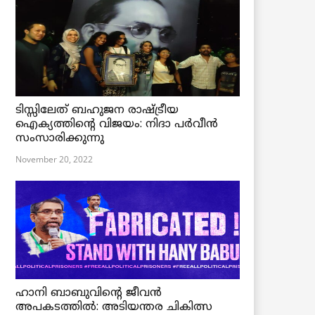
ടിസ്സിലേത് ബഹുജന രാഷ്ട്രീയ
ഐക്യത്തിന്റെ വിജയം: നിദാ പർവീൻ
സംസാരിക്കുന്നു
November 20, 2022
ഹാനി ബാബുവിന്റെ ജീവൻ
അപകടത്തിൽ: അടിയന്തര ചികിത്സ