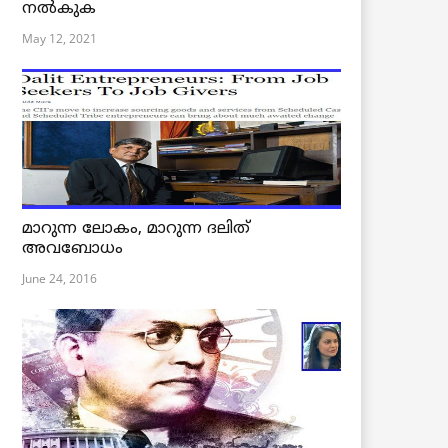
നൽകുക
May 12, 2021
മാറുന്ന ലോകം, മാറുന്ന ദലിത്
അവബോധം
June 24, 2016