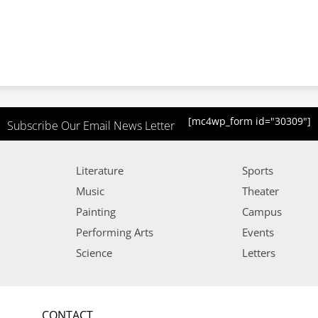
[mc4wp_form id="30309"]
Subscribe Our Email News Letter
Literature
Sports
Music
Theater
Painting
Campus
Performing Arts
Events
Science
Letters
CONTACT