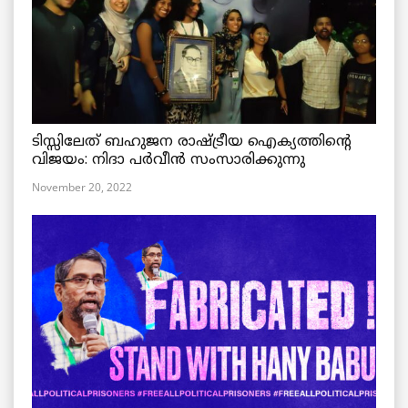
ടിസ്സിലേത് ബഹുജന രാഷ്ട്രീയ ഐക്യത്തിന്റെ
വിജയം: നിദാ പർവീൻ സംസാരിക്കുന്നു
November 20, 2022