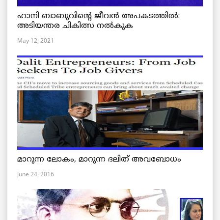
ഹാനി ബാബുവിന്റെ ജീവൻ അപകടത്തിൽ:
അടിയന്തര ചികിത്സ നൽകുക
May 12, 2021
മാറുന്ന ലോകം, മാറുന്ന ദലിത് അവബോധം
June 24, 2016