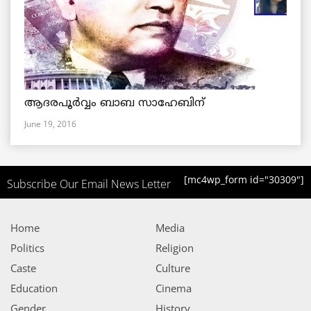
ആദരപൂര്‍വ്വം ബാബ സാഹേബിന്
June 19, 2016
[mc4wp_form id="30309"]
Subscribe Our Email News Letter
Home
Media
Politics
Religion
Caste
Culture
Education
Cinema
Gender
History