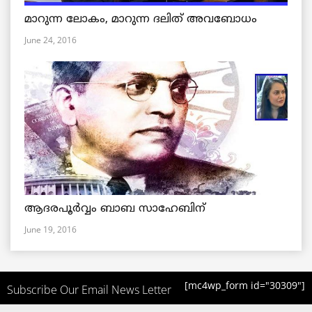
മാറുന്ന ലോകം, മാറുന്ന ദലിത് അവബോധം
June 24, 2016
ആദരപൂര്‍വ്വം ബാബ സാഹേബിന്
June 19, 2016
[mc4wp_form id="30309"]
Subscribe Our Email News Letter