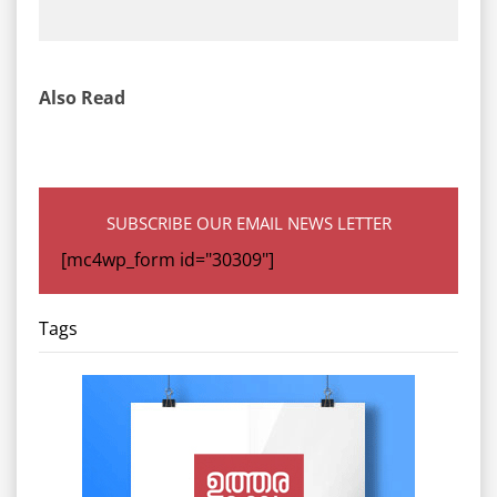
Also Read
SUBSCRIBE OUR EMAIL NEWS LETTER
[mc4wp_form id="30309"]
Tags