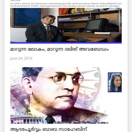
മാറുന്ന ലോകം, മാറുന്ന ദലിത് അവബോധം
June 24, 2016
ആദരപൂര്‍വ്വം ബാബ സാഹേബിന്