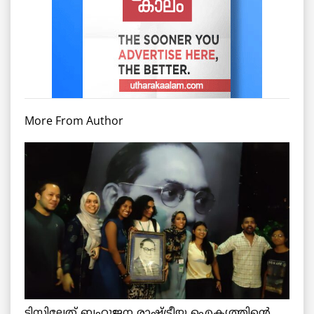
More From Author
ടിസ്സിലേത് ബഹുജന രാഷ്ട്രീയ ഐക്യത്തിന്റെ