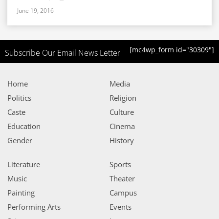
June 19, 2016
[mc4wp_form id="30309"]
Subscribe Our Email News Letter
Home
Media
Politics
Religion
Caste
Culture
Education
Cinema
Gender
History
Literature
Sports
Music
Theater
Painting
Campus
Performing Arts
Events