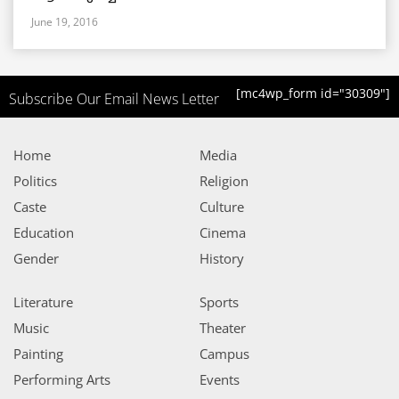
June 19, 2016
[mc4wp_form id="30309"]
Subscribe Our Email News Letter
Home
Media
Politics
Religion
Caste
Culture
Education
Cinema
Gender
History
Literature
Sports
Music
Theater
Painting
Campus
Performing Arts
Events