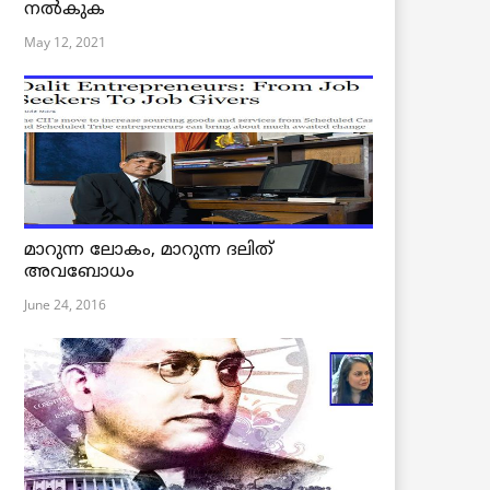
നൽകുക
May 12, 2021
മാറുന്ന ലോകം, മാറുന്ന ദലിത്
അവബോധം
June 24, 2016