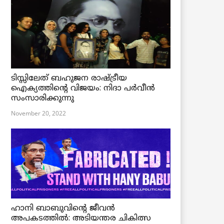
ടിസ്സിലേത് ബഹുജന രാഷ്ട്രീയ
ഐക്യത്തിന്റെ വിജയം: നിദാ പർവീൻ
സംസാരിക്കുന്നു
November 20, 2022
ഹാനി ബാബുവിന്റെ ജീവൻ
അപകടത്തിൽ: അടിയന്തര ചികിത്സ