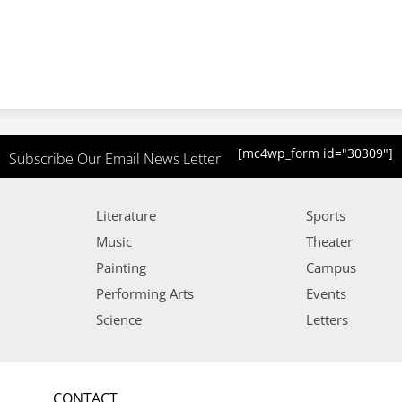
[mc4wp_form id="30309"]
Subscribe Our Email News Letter
Literature
Sports
Music
Theater
Painting
Campus
Performing Arts
Events
Science
Letters
CONTACT