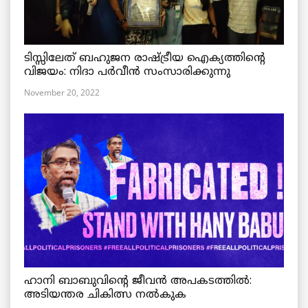
ടിസ്സിലേത് ബഹുജന രാഷ്ട്രീയ ഐക്യത്തിന്റെ
വിജയം: നിദാ പർവീൻ സംസാരിക്കുന്നു
November 20, 2022
ഹാനി ബാബുവിന്റെ ജീവൻ അപകടത്തിൽ:
അടിയന്തര ചികിത്സ നൽകുക