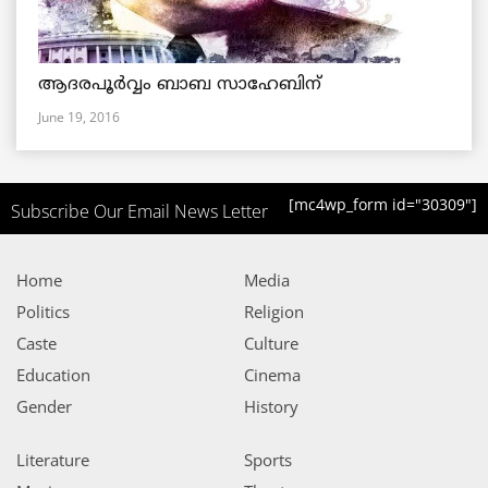
ആദരപൂര്‍വ്വം ബാബ സാഹേബിന്
June 19, 2016
[mc4wp_form id="30309"]
Subscribe Our Email News Letter
Home
Media
Politics
Religion
Caste
Culture
Education
Cinema
Gender
History
Literature
Sports