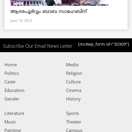
ആദരപൂര്‍വ്വം ബാബ സാഹേബിന്
June 19, 2016
[mc4wp_form id="30309"]
Subscribe Our Email News Letter
Home
Media
Politics
Religion
Caste
Culture
Education
Cinema
Gender
History
Literature
Sports
Music
Theater
Painting
Campus