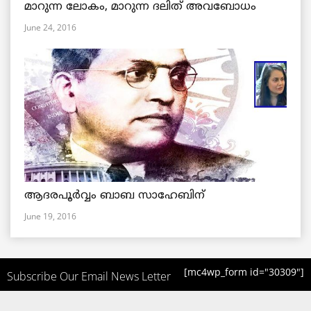
മാറുന്ന ലോകം, മാറുന്ന ദലിത് അവബോധം
June 24, 2016
ആദരപൂര്‍വ്വം ബാബ സാഹേബിന്
June 19, 2016
[mc4wp_form id="30309"]
Subscribe Our Email News Letter