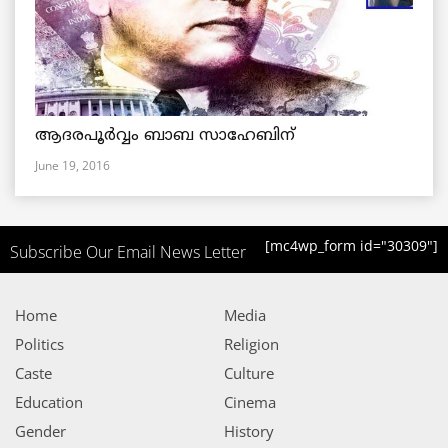
ആദരപൂര്‍വ്വം ബാബ സാഹേബിന്
June 19, 2016
[mc4wp_form id="30309"]
Subscribe Our Email News Letter
Home
Media
Politics
Religion
Caste
Culture
Education
Cinema
Gender
History