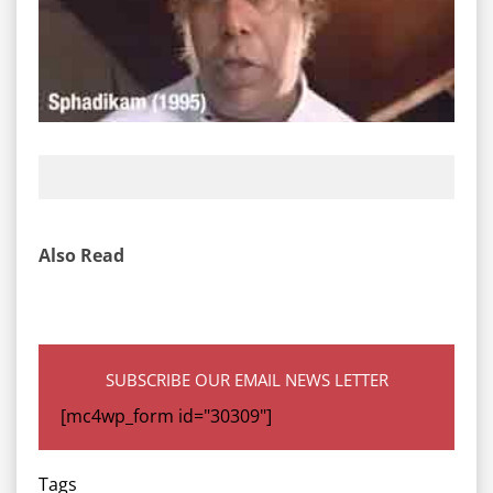
Also Read
SUBSCRIBE OUR EMAIL NEWS LETTER
[mc4wp_form id="30309"]
Tags