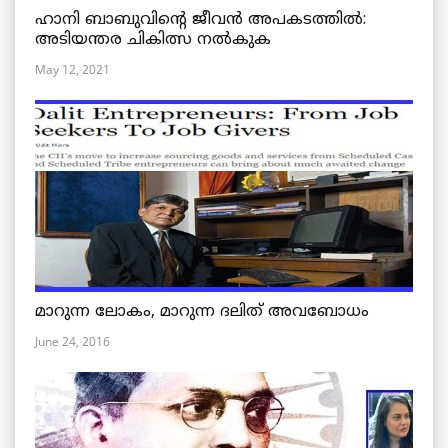
ഹാനി ബാബുവിന്റെ ജീവൻ അപകടത്തിൽ:
അടിയന്തര ചികിത്സ നൽകുക
May 12, 2021
മാറുന്ന ലോകം, മാറുന്ന ദലിത് അവബോധം
June 24, 2016