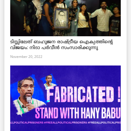
ടിസ്സിലേത് ബഹുജന രാഷ്ട്രീയ ഐക്യത്തിന്റെ
വിജയം: നിദാ പർവീൻ സംസാരിക്കുന്നു
November 20, 2022