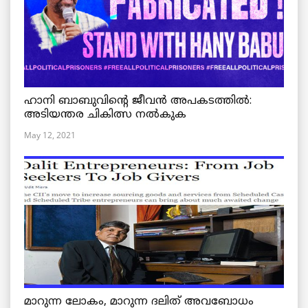
ഹാനി ബാബുവിന്റെ ജീവൻ അപകടത്തിൽ:
അടിയന്തര ചികിത്സ നൽകുക
May 12, 2021
മാറുന്ന ലോകം, മാറുന്ന ദലിത് അവബോധം