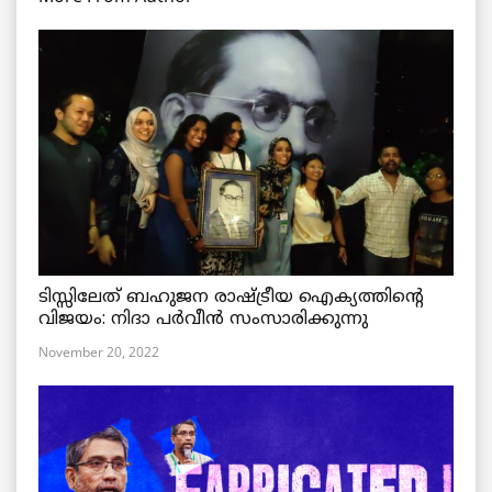
ടിസ്സിലേത് ബഹുജന രാഷ്ട്രീയ ഐക്യത്തിന്റെ
വിജയം: നിദാ പർവീൻ സംസാരിക്കുന്നു
November 20, 2022