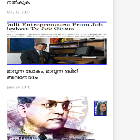
നൽകുക
May 12, 2021
മാറുന്ന ലോകം, മാറുന്ന ദലിത്
അവബോധം
June 24, 2016