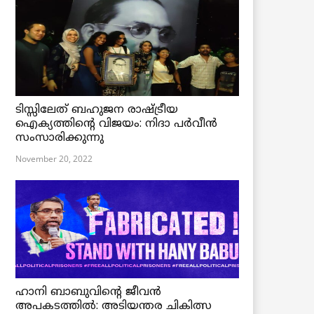
ടിസ്സിലേത് ബഹുജന രാഷ്ട്രീയ
ഐക്യത്തിന്റെ വിജയം: നിദാ പർവീൻ
സംസാരിക്കുന്നു
November 20, 2022
ഹാനി ബാബുവിന്റെ ജീവൻ
അപകടത്തിൽ: അടിയന്തര ചികിത്സ