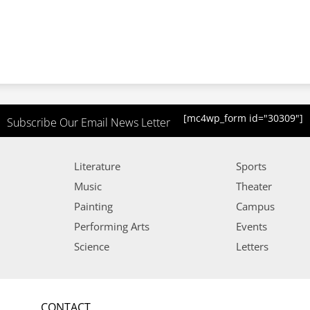
[mc4wp_form id="30309"]
Subscribe Our Email News Letter
Literature
Sports
Music
Theater
Painting
Campus
Performing Arts
Events
Science
Letters
CONTACT